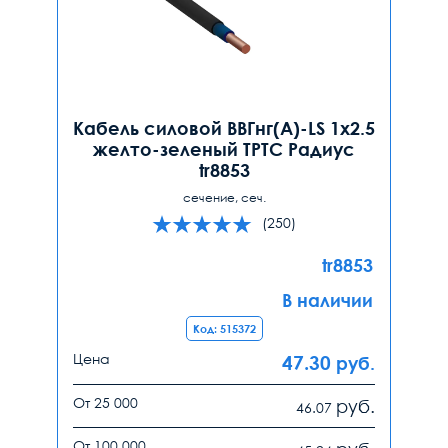
Кабель силовой ВВГнг(А)-LS 1х2.5
желто-зеленый ТРТС Радиус
tr8853
сечение, сеч.
(250)
tr8853
В наличии
Код: 515372
Цена
47.30
руб.
От 25 000
руб.
46.07
От 100 000