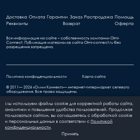
Доставка
Оплата
Гарантии
Заказ
Распродажа
Помощь
Реквизиты
Возврат
Оферта
Вся информация на сайте – собственность компании Olmi-
Сonnect. Публикация материалов сайта
Olmi-connect.ru
без
разрешения запрещена.
Политика конфиденциальности
Карта сайта
© 2011— 2026 «Олми Коннект»— интернет-гипермаркет сетевого
оборудования. Все права защищены.
Мы используем файлы cookie для корректной работы сайта,
аналитики и повышения удобства пользователей. Продолжая
пользоваться сайтом, вы соглашаетесь с обработкой cookie
и персональных данных в соответствии с
Политикой
0
0
конфиденциальности
.
Каталог
Принять
Главная
Избранное
Корзина
Профиль