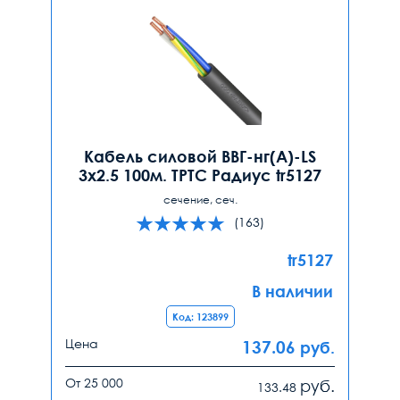
Кабель силовой ВВГ-нг(А)-LS
3х2.5 100м. ТРТС Радиус tr5127
сечение, сеч.
(163)
tr5127
В наличии
Код: 123899
Цена
137.06
руб.
От 25 000
руб.
133.48