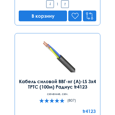
В корзину
Кабель силовой ВВГ-нг (А)-LS 3х4
ТРТС (100м) Радиус tr4123
сечение, сеч.
(807)
tr4123