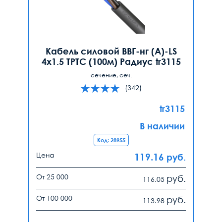
Кабель силовой ВВГ-нг (А)-LS
4х1.5 ТРТС (100м) Радиус tr3115
сечение, сеч.
(342)
tr3115
В наличии
Код: 28955
Цена
119.16
руб.
От 25 000
руб.
116.05
От 100 000
руб.
113.98