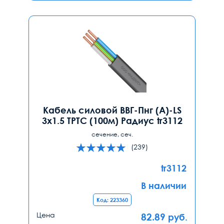
Кабель силовой ВВГ-Пнг (А)-LS
3х1.5 ТРТС (100м) Радиус tr3112
сечение, сеч.
(239)
tr3112
В наличии
Код: 223360
Цена
82.89
руб.