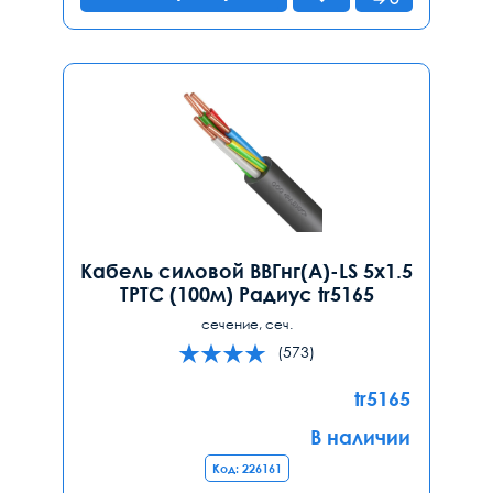
Кабель силовой ВВГнг(А)-LS 5х1.5
ТРТС (100м) Радиус tr5165
сечение, сеч.
(573)
tr5165
В наличии
Код: 226161