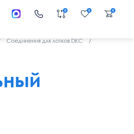
0
0
0
/
Соединения для лотков DKC
/
ьный