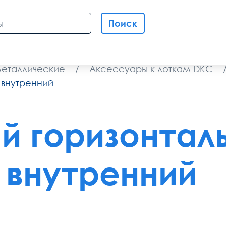
Поиск
металлические
/
Аксессуары к лоткам DKC
 внутренний
й горизонтал
 внутренний