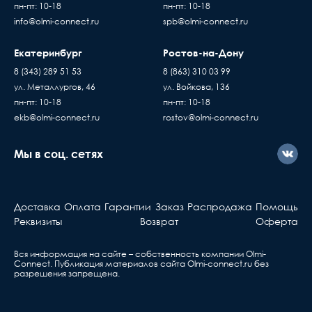
пн-пт: 10-18
пн-пт: 10-18
info@olmi-connect.ru
spb@olmi-connect.ru
Екатеринбург
Ростов-на-Дону
8 (343) 289 51 53
8 (863) 310 03 99
ул. Металлургов, 46
ул. Войкова, 136
пн-пт: 10-18
пн-пт: 10-18
ekb@olmi-connect.ru
rostov@olmi-connect.ru
Мы в соц. сетях
Доставка
Оплата
Гарантии
Заказ
Распродажа
Помощь
Реквизиты
Возврат
Оферта
Вся информация на сайте – собственность компании Olmi-
Сonnect. Публикация материалов сайта
Olmi-connect.ru
без
разрешения запрещена.