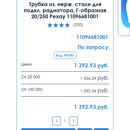
Трубка из. нерж. стали для
подкл. радиатора, Г-образная
20/250 Рехау 11096681001
(320)
11096681001
По запросу
Код: 993181
Цена
1 392.93
руб.
От 25 000
руб.
1 356.59
От 100 000
руб.
1 332.36
1 392.93
руб.