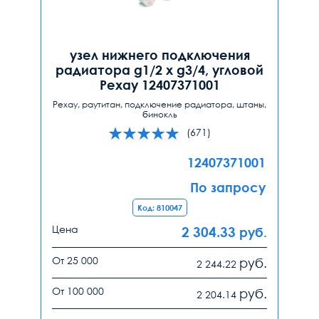
узел нижнего подключения
радиатора g1/2 х g3/4, угловой
Рехау 12407371001
Рехау, раутитан, подключение радиатора, штаны,
бинокль
(671)
12407371001
По запросу
Код: 810047
Цена
2 304.33
руб.
От 25 000
руб.
2 244.22
От 100 000
руб.
2 204.14