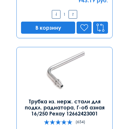
943.19
руб.
В корзину
Трубка из. нерж. стали для
подкл. радиатора, Г-об азная
16/250 Рехау 12662423001
(654)