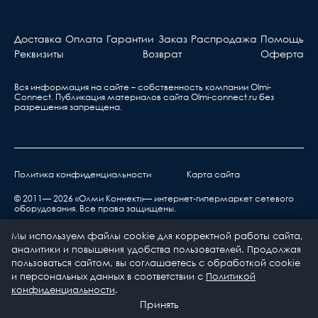
Доставка
Оплата
Гарантии
Заказ
Распродажа
Помощь
Реквизиты
Возврат
Оферта
Вся информация на сайте – собственность компании Olmi-
Сonnect. Публикация материалов сайта
Olmi-connect.ru
без
разрешения запрещена.
Политика конфиденциальности
Карта сайта
© 2011— 2026 «Олми Коннект»— интернет-гипермаркет сетевого
оборудования. Все права защищены.
Мы используем файлы cookie для корректной работы сайта,
аналитики и повышения удобства пользователей. Продолжая
пользоваться сайтом, вы соглашаетесь с обработкой cookie
и персональных данных в соответствии с
Политикой
0
0
конфиденциальности
.
Каталог
Принять
Главная
Избранное
Корзина
Профиль