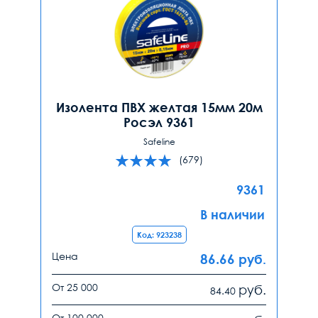
Изолента ПВХ желтая 15мм 20м
Росэл 9361
Safeline
(679)
9361
В наличии
Код: 923238
Цена
86.66
руб.
От 25 000
руб.
84.40
От 100 000