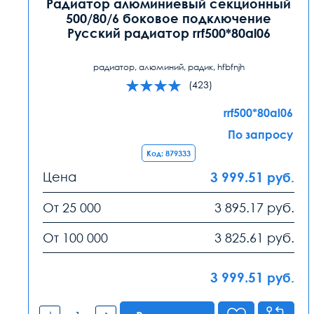
Радиатор алюминиевый секционный
500/80/6 боковое подключение
Русский радиатор rrf500*80al06
радиатор, алюминий, радик, hfbfnjh
(423)
rrf500*80al06
По запросу
Код: 879333
Цена
3 999.51
руб.
От 25 000
3 895.17
руб.
От 100 000
3 825.61
руб.
3 999.51
руб.