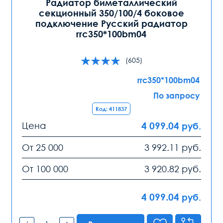
Радиатор биметаллический
секционный 350/100/4 боковое
подключение Русский радиатор
rrc350*100bm04
(605)
rrc350*100bm04
По запросу
Код: 411837
Цена
4 099.04
руб.
От 25 000
3 992.11
руб.
От 100 000
3 920.82
руб.
4 099.04
руб.