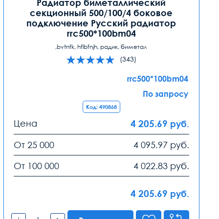
Радиатор биметаллический
секционный 500/100/4 боковое
подключение Русский радиатор
rrc500*100bm04
,bvtnfk, hflbfnjh, радик, биметал
(343)
rrc500*100bm04
По запросу
Код: 490868
Цена
4 205.69
руб.
От 25 000
4 095.97
руб.
От 100 000
4 022.83
руб.
4 205.69
руб.