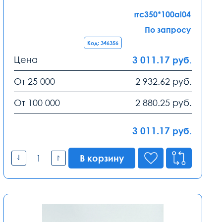
rrc350*100al04
По запросу
Код: 346356
Цена
3 011.17
руб.
От 25 000
2 932.62
руб.
От 100 000
2 880.25
руб.
3 011.17
руб.
В корзину