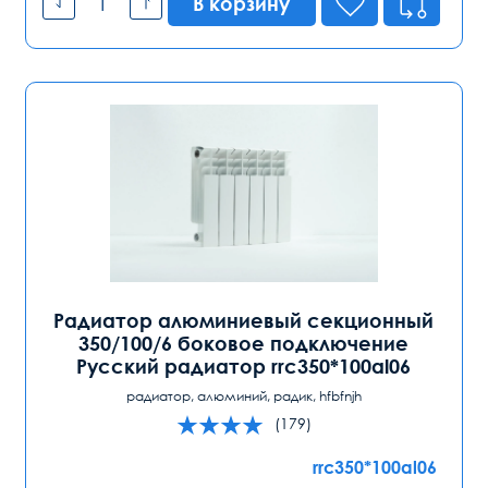
В корзину
Радиатор алюминиевый секционный
350/100/6 боковое подключение
Русский радиатор rrc350*100al06
радиатор, алюминий, радик, hfbfnjh
(179)
rrc350*100al06