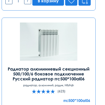
В корзину
Радиатор алюминиевый секционный
500/100/6 боковое подключение
Русский радиатор rrc500*100al06
радиатор, алюминий, радик, hfbfnjh
(623)
rrc500*100al06