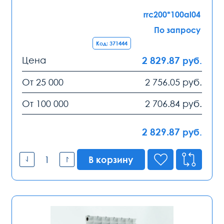
rrc200*100al04
По запросу
Код: 371444
Цена
2 829.87
руб.
От 25 000
2 756.05
руб.
От 100 000
2 706.84
руб.
2 829.87
руб.
В корзину