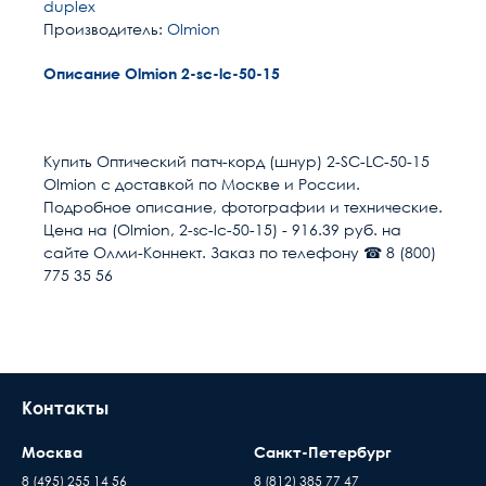
duplex
Производитель:
Olmion
Описание Olmion 2-sc-lc-50-15
Расчет доставки
Общие
Разъем 1
SC/UPC
Купить Оптический патч-корд (шнур) 2-SC-LC-50-15
Olmion с доставкой по Москве и России.
Разъем 2
LC/UPC
Условия доставки
Подробное описание, фотографии и технические.
Цена на (Olmion, 2-sc-lc-50-15) - 916.39 руб. на
Доставка осуществляется в течении 2-4
Длина м
15
сайте Олми-Коннект. Заказ по телефону ☎ 8 (800)
рабочих дней после поступления оплаты на
775 35 56
наш расчётный счёт
Размер кабель канала
55
В день доставки с Вами свяжутся логисты
нашей компани, для уточнения времени и
Полировка оптического
UPC (LAN)
места доставки товара. Обращаем Ваше
волокна
внимание, что доставка производится только
Контакты
Направление канала
2 волокна (Duplex)
до подъезда или места куда может подъехать
передачи
машина. Дальнейшая транспортировка
Москва
Санкт-Петербург
происходит силами заказчика
Тип волокна
MM 50/125 (ОМ2)
8 (495) 255 14 56
8 (812) 385 77 47