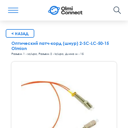
< НАЗАД
Оптический патч-корд (шнур) 2-SC-LC-50-15
Olmion
Разъем 1 - sc/upc, Разъем 2 - lc/upc, Длина м - 15