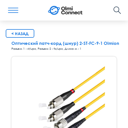
< НАЗАД
Оптический патч-корд (шнур) 2-ST-FC-9-1 Olmion
Разъем 1 - st/upc, Разъем 2 - fc/upc, Длина м - 1