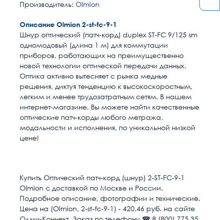
Производитель:
Olmion
Описание Olmion 2-st-fc-9-1
Шнур оптический (патч-корд) duplex ST-FC 9/125 sm
одномодовый (длина 1 м) для коммутации
приборов, работающих на преимущественно
новой технологии оптической передачи данных.
Оптика активно вытесняет с рынка медные
решения, диктуя тенденцию к высокоскоростным,
легким и менее трудозатратным сетям. В нашем
интернет-магазине, Вы можете найти качественные
оптические патч-корды любого метража,
модальности и исполнения, по уникальной низкой
цене!
Расчет доставки
Общие
Разъем 1
ST/UPC
Купить Оптический патч-корд (шнур) 2-ST-FC-9-1
Olmion с доставкой по Москве и России.
Разъем 2
FC/UPC
Условия доставки
Подробное описание, фотографии и технические.
Цена на (Olmion, 2-st-fc-9-1) - 420.46 руб. на сайте
Доставка осуществляется в течении 2-4
Длина м
1
Олми-Коннект. Заказ по телефону ☎ 8 (800) 775 35