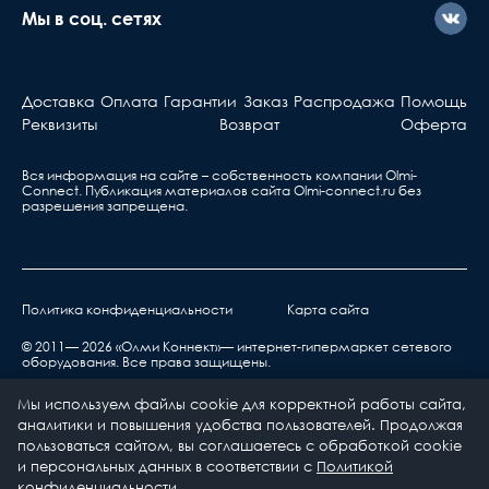
должны знать...
Мы в соц. сетях
Активное оборудова
Берете ваш гарантийный т
Доставка
Оплата
Гарантии
Заказ
Распродажа
Помощь
обращаетесь в ближа
Реквизиты
Возврат
Оферта
сервис, указанный в та
Вся информация на сайте – собственность компании Olmi-
Сonnect. Публикация материалов сайта
Olmi-connect.ru
без
разрешения запрещена.
Политика конфиденциальности
Карта сайта
нарушения правил транспортировки,
хранения, эксплуатации или неправильной
© 2011— 2026 «Олми Коннект»— интернет-гипермаркет сетевого
оборудования. Все права защищены.
установкой;
воздействия окружающей среды (дождь, снег,
Мы используем файлы cookie для корректной работы сайта,
град, гроза и т.п.), наступления форс-
аналитики и повышения удобства пользователей. Продолжая
мажорных обстоятельств (пожар, наводнение,
пользоваться сайтом, вы соглашаетесь с обработкой cookie
и персональных данных в соответствии с
Политикой
землетрясение и др.) или влияния случайных
0
0
конфиденциальности
.