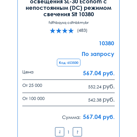
освещения SL-30 Econom с
непостоянным (DC) режимом
свечения Slt 10380
fdfhbqysq cdtnbkmybr
(483)
10380
По запросу
Код: 653500
Цена
567.04
руб.
От 25 000
руб.
552.24
От 100 000
руб.
542.38
567.04
руб.
Сумма: