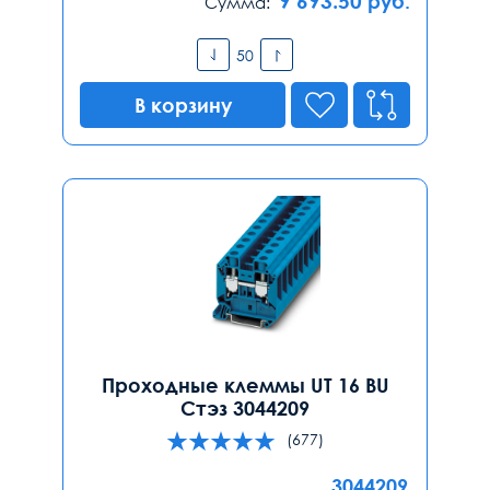
9 693.50
руб.
Сумма:
В корзину
Проходные клеммы UT 16 BU
Стэз 3044209
(677)
3044209