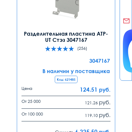
Разделительная пластина ATP-
UT Стэз 3047167
(256)
3047167
В наличии у поставщика
Код: 621485
Цена
124.51
руб.
От 25 000
руб.
121.26
От 100 000
руб.
119.10
6 225.50
руб.
Сумма: