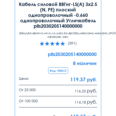
Кабель силовой ВВГнг-LS(А) 3х2.5
(N, PE) плоский
однопроволочный -0.660
однопроволочный Угличкабель
plls2030205140000000
dduyukc,ввгнглс,нглс,лс,yukc,kc,ввг,bbu,нексанс,никсанс,ytrcf
сечение, сеч.
(391)
plls2030205140000000
В наличии
Код: 183613
Цена
119.37
руб.
От 25 000
руб.
116.25
От 100 000
руб.
114.18