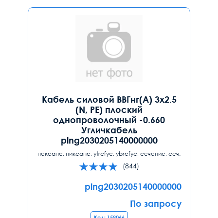
Кабель силовой ВВГнг(А) 3х2.5
(N, PE) плоский
однопроволочный -0.660
Угличкабель
plng2030205140000000
нексанс, никсанс, ytrcfyc, ybrcfyc, сечение, сеч.
(844)
plng2030205140000000
По запросу
Код: 159066