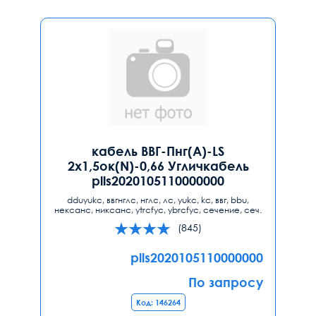
кабель ВВГ-Пнг(А)-LS
2х1,5ок(N)-0,66 Угличкабель
plls2020105110000000
dduyukc, ввгнглс, нглс, лс, yukc, kc, ввг, bbu,
нексанс, никсанс, ytrcfyc, ybrcfyc, сечение, сеч.
(845)
plls2020105110000000
По запросу
Код: 146264