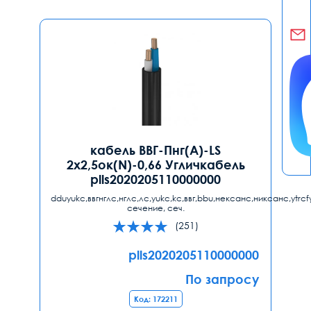
кабель ВВГ-Пнг(А)-LS
2х2,5ок(N)-0,66 Угличкабель
plls2020205110000000
dduyukc,ввгнглс,нглс,лс,yukc,kc,ввг,bbu,нексанс,никсанс,ytrcf
сечение, сеч.
(251)
plls2020205110000000
По запросу
Код: 172211