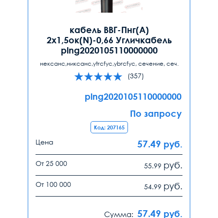
кабель ВВГ-Пнг(А)
2х1,5ок(N)-0,66 Угличкабель
plng2020105110000000
нексанс,никсанс,ytrcfyc,ybrcfyc, сечение, сеч.
(357)
plng2020105110000000
По запросу
Код: 207165
Цена
57.49
руб.
От 25 000
руб.
55.99
От 100 000
руб.
54.99
57.49
руб.
Сумма: