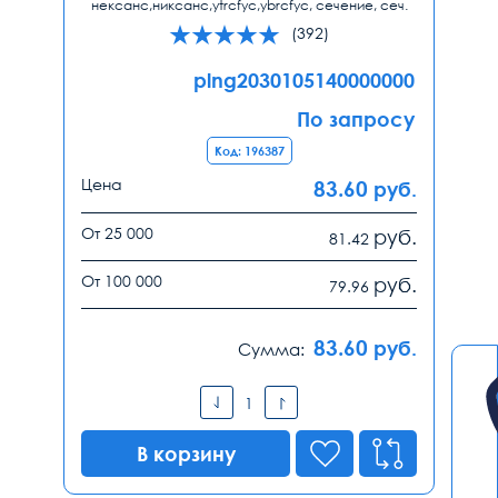
нексанс,никсанс,ytrcfyc,ybrcfyc, сечение, сеч.
(392)
plng2030105140000000
По запросу
Код: 196387
Цена
83.60
руб.
От 25 000
руб.
81.42
От 100 000
руб.
79.96
83.60
руб.
Сумма:
В корзину