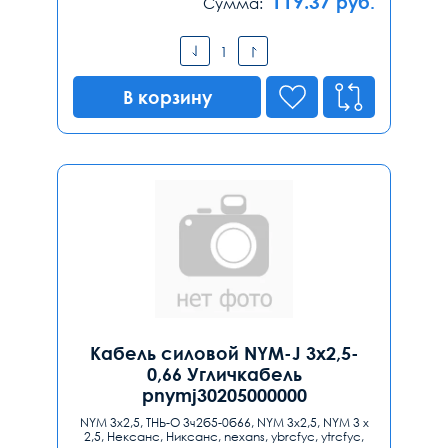
119.37
руб.
Сумма:
В корзину
Кабель силовой NYM-J 3x2,5-
0,66 Угличкабель
pnymj30205000000
NYM 3x2,5, ТНЬ-О 3ч2б5-0б66, NYM 3х2,5, NYM 3 х
2,5, Нексанс, Никсанс, nexans, ybrcfyc, ytrcfyc,