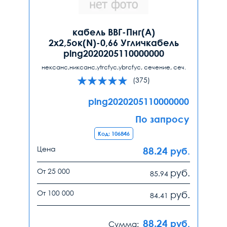
кабель ВВГ-Пнг(А)
2х2,5ок(N)-0,66 Угличкабель
plng2020205110000000
нексанс,никсанс,ytrcfyc,ybrcfyc, сечение, сеч.
(375)
plng2020205110000000
По запросу
Код: 106846
Цена
88.24
руб.
От 25 000
руб.
85.94
От 100 000
руб.
84.41
88.24
руб.
Сумма: