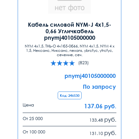
Кабель силовой NYM-J 4x1,5-
0,66 Угличкабель
pnymj40105000000
NYM 4x1,5, ТНЬ-О 4ч1б5-0б66, NYM 4х1,5, NYM 4 х
1,5, Нексанс, Никсанс, nexans, ybrcfyc, ytrcfyc,
сечение, сеч.
(823)
pnymj40105000000
По запросу
Код: 246530
Цена
137.06
руб.
От 25 000
руб.
133.48
От 100 000
руб.
131.10