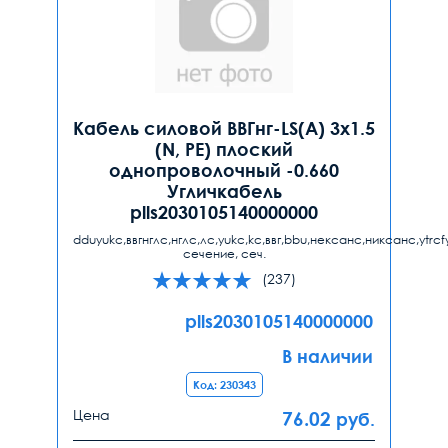
Кабель силовой ВВГнг-LS(А) 3х1.5
(N, PE) плоский
однопроволочный -0.660
Угличкабель
plls2030105140000000
dduyukc,ввгнглс,нглс,лс,yukc,kc,ввг,bbu,нексанс,никсанс,ytrcf
сечение, сеч.
(237)
plls2030105140000000
В наличии
Код: 230343
Цена
76.02
руб.