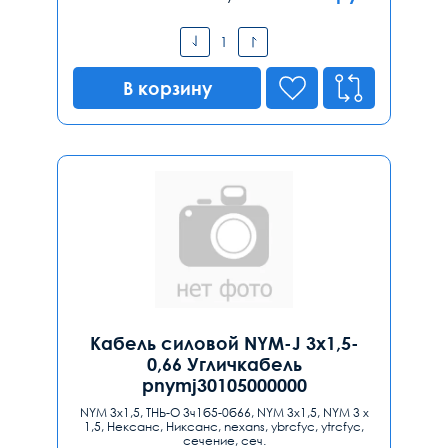
В корзину
Кабель силовой NYM-J 3x1,5-
0,66 Угличкабель
pnymj30105000000
NYM 3x1,5, ТНЬ-О 3ч1б5-0б66, NYM 3х1,5, NYM 3 х
1,5, Нексанс, Никсанс, nexans, ybrcfyc, ytrcfyc,
сечение, сеч.