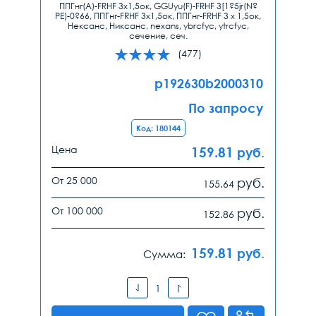
ППГнг(А)-FRHF 3х1,5ок, GGUyu(F)-FRHF 3[1?5jr(N?
PE)-0?66, ППГнг-FRHF 3х1,5ок, ППГнг-FRHF 3 х 1,5ок,
Нексанс, Никсанс, nexans, ybrcfyc, ytrcfyc,
сечение, сеч.
(477)
p192630b2000310
По запросу
Код: 180144
Цена
159.81
руб.
От 25 000
руб.
155.64
От 100 000
руб.
152.86
159.81
руб.
Сумма: