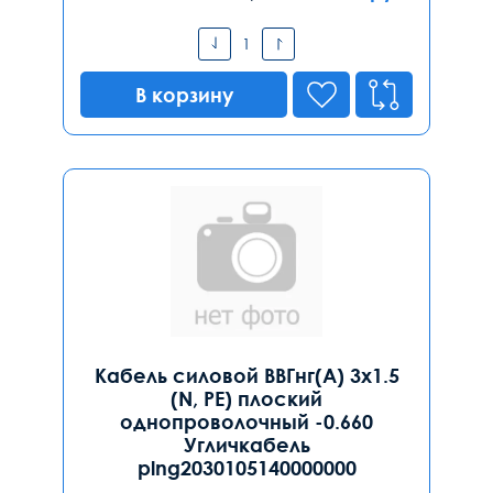
В корзину
Кабель силовой ВВГнг(А) 3х1.5
(N, PE) плоский
однопроволочный -0.660
Угличкабель
plng2030105140000000