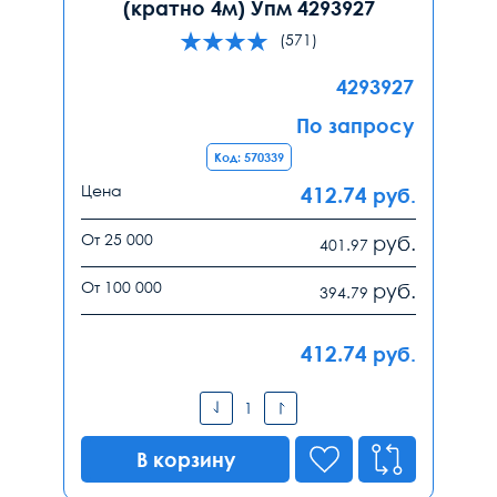
(кратно 4м) Упм 4293927
(571)
4293927
По запросу
Код: 570339
Цена
412.74
руб.
От 25 000
руб.
401.97
От 100 000
руб.
394.79
412.74
руб.
В корзину