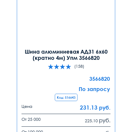
Шина алюминиевая АД31 6х60
(кратно 4м) Упм 3566820
(158)
3566820
По запросу
Код: 516643
Цена
231.13
руб.
От 25 000
руб.
225.10
От 100 000