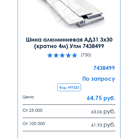
Шина алюминиевая АД31 3х30
(кратно 4м) Упм 7438499
(730)
7438499
По запросу
Код: 997323
Цена
64.75
руб.
От 25 000
руб.
63.06
От 100 000
руб.
61.93