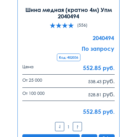
Шина медная (кратно 4м) Упм
2040494
(556)
2040494
По запросу
Код: 402036
Цена
552.85
руб.
От 25 000
руб.
538.43
От 100 000
руб.
528.81
552.85
руб.