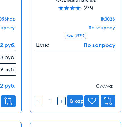
холоднокатанная сталь
(668)
0056hdz
lk0026
апросу
По запросу
Код: 159795
82
Цена
По запросу
руб.
18
руб.
09
руб.
82
руб.
Сумма:
В корзину