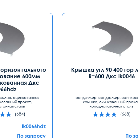
горизонтального
Крышка угл 90 400 гор 
нование 600мм
R=600 Дкс lk0046
кованная Дкс
066hdz
земир, оцинкованная
сендзимир, сендземир, оцинков
кованный прокат,
крышка, окинкованный прока
атанная сталь
холоднокатанная сталь
(684)
(668)
lk0066hdz
По запросу
По з