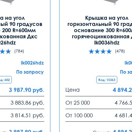
 на угол
Крышка на угол
ый 90 градусов
горизонтальный 90 гра
 200 R=600мм
основание 300 R=60
кованная Дкс
горячеоцинкованная
026hdz
lk0036hdz
(784)
(478)
lk0026hdz
lk
По запросу
По з
д: 602
Код: 15363
3 987.90
Цена
4 894.
руб.
3 883.86
руб.
От 25 000
4 766.
3 814.51
руб.
От 100 000
4 681.
3 987.90
4 894.
руб.