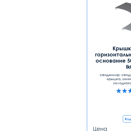
Крышка
горизонтальн
основание 5
l
сендзимир, сенд
крышка, окин
холоднок
Код
Цена