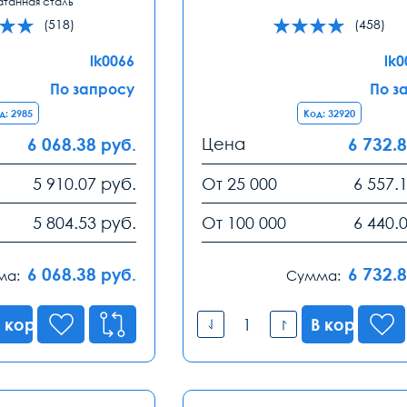
атанная сталь
(518)
(458)
lk0066
lk
По запросу
По з
д: 2985
Код: 32920
6 068.38
Цена
6 732.
руб.
5 910.07
руб.
От 25 000
6 557.
5 804.53
руб.
От 100 000
6 440.
6 068.38
6 732.
руб.
ма:
Сумма:
 корзину
В корзину