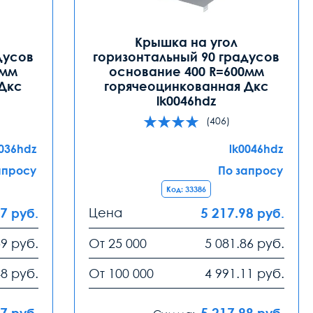
Крышка на угол
дусов
горизонтальный 90 градусов
0мм
основание 400 R=600мм
 Дкс
горячеоцинкованная Дкс
lk0046hdz
(406)
0036hdz
lk0046hdz
апросу
По запросу
Код: 33386
27
Цена
5 217.98
руб.
руб.
59
руб.
От 25 000
5 081.86
руб.
48
руб.
От 100 000
4 991.11
руб.
27
5 217.98
руб.
руб.