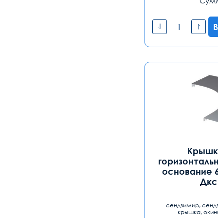
Сум
В
Крышка
горизонтальн
основание 
Дкс
сендзимир, сенд
крышка, окин