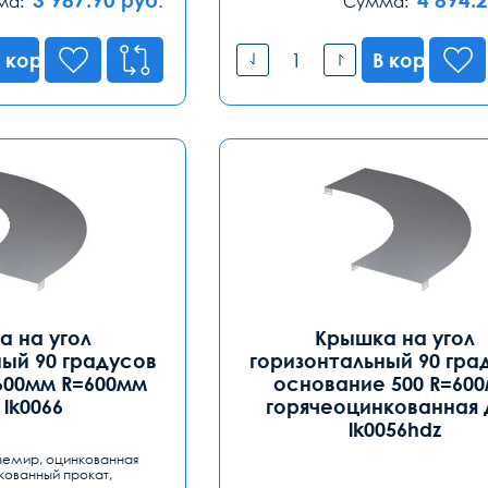
ма:
Сумма:
 корзину
В корзину
 на угол
Крышка на угол
ый 90 градусов
горизонтальный 90 гра
600мм R=600мм
основание 500 R=60
 lk0066
горячеоцинкованная
lk0056hdz
земир, оцинкованная
кованный прокат,