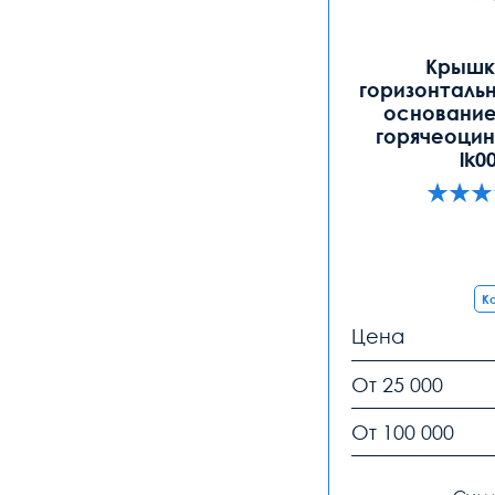
Крышка
горизонтальн
основание
горячеоцин
lk0
Ко
Цена
От 25 000
От 100 000