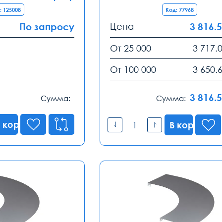
: 125008
Код: 77968
По запросу
Цена
3 816.
От 25 000
3 717.
От 100 000
3 650.
3 816.
Сумма:
Сумма:
 корзину
В корзину