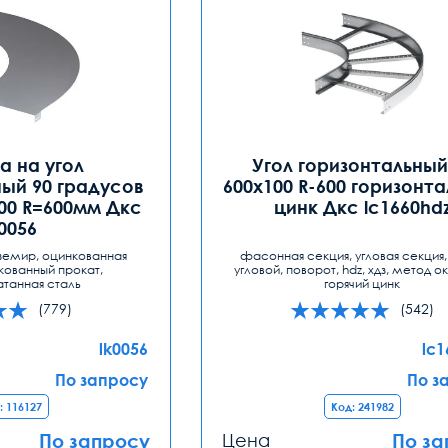
 на угол
Угол горизонтальный
ый 90 градусов
600х100 R-600 горизонт
00 R=600мм Дкс
цинк Дкс lc1660hd
k0056
земир, оцинкованная
фасонная секция, угловая секция,
кованный прокат,
угловой, поворот, hdz, хдз, метод о
атанная сталь
горячий цинк
(779)
(542)
lk0056
lc
По запросу
По з
: 116127
Код: 241982
По запросу
Цена
По за