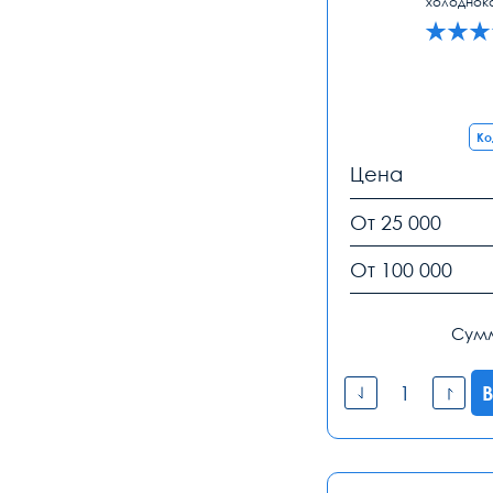
холоднок
Ко
Цена
От 25 000
От 100 000
Сум
В