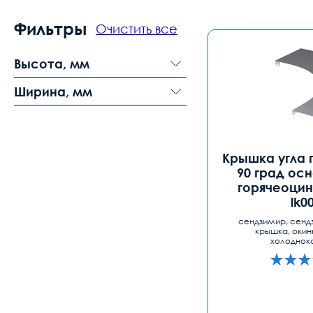
Фильтры
Очистить все
Высота, мм
Ширина, мм
Крышка угла 
90 град ос
горячеоцин
lk0
сендзимир, сенд
крышка, окин
холоднок