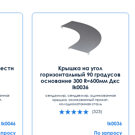
лестн
Крышка на угол
горизонтальный 90 градусов
основание 300 R=600мм Дкс
lk0036
анная
сендзимир, сендземир, оцинкованная
т,
крышка, окинкованный прокат,
холоднокатанная сталь
(323)
lk0046
lk0036
апросу
По запросу