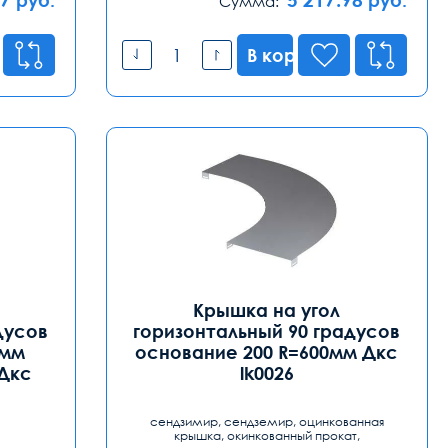
Сумма:
В корзину
Крышка на угол
дусов
горизонтальный 90 градусов
0мм
основание 200 R=600мм Дкс
 Дкс
lk0026
сендзимир, сендземир, оцинкованная
крышка, окинкованный прокат,