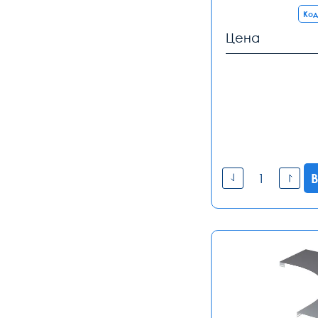
Код
Цена
В