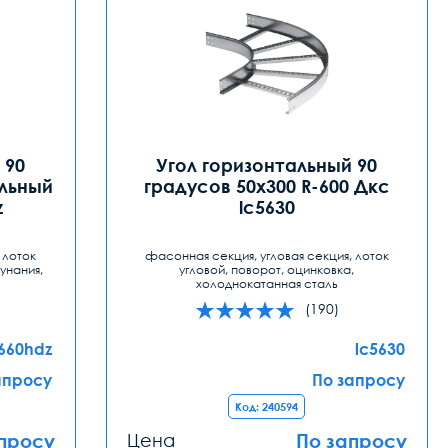
 90
Угол горизонтальный 90
альный
градусов 50x300 R-600 Дкс
z
lc5630
 лоток
фасонная секция, угловая секция, лоток
кунания,
угловой, поворот, оцинковка,
холоднокатанная сталь
(190)
1660hdz
lc5630
апросу
По запросу
Код: 240594
просу
Цена
По запросу