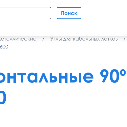
Поиск
металлические
/
Углы для кабельных лотков
/
-600
онтальные 90º 
0