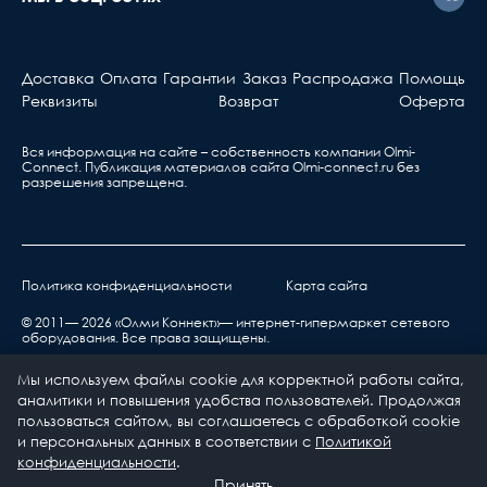
должны знать...
Активное оборудова
Доставка
Оплата
Гарантии
Заказ
Распродажа
Помощь
Берете ваш гарантийный т
Реквизиты
Возврат
Оферта
обращаетесь в ближа
сервис, указанный в та
Вся информация на сайте – собственность компании Olmi-
Сonnect. Публикация материалов сайта
Olmi-connect.ru
без
разрешения запрещена.
Политика конфиденциальности
Карта сайта
нарушения правил транспортировки,
© 2011— 2026 «Олми Коннект»— интернет-гипермаркет сетевого
оборудования. Все права защищены.
хранения, эксплуатации или неправильной
установкой;
Мы используем файлы cookie для корректной работы сайта,
воздействия окружающей среды (дождь, снег,
аналитики и повышения удобства пользователей. Продолжая
град, гроза и т.п.), наступления форс-
пользоваться сайтом, вы соглашаетесь с обработкой cookie
и персональных данных в соответствии с
Политикой
мажорных обстоятельств (пожар, наводнение,
0
0
конфиденциальности
.
землетрясение и др.) или влияния случайных
Каталог
Принять