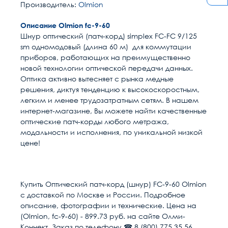
Производитель:
Olmion
Описание Olmion fc-9-60
Шнур оптический (патч-корд) simplex FC-FC 9/125
sm одномодовый (длина 60 м) для коммутации
приборов, работающих на преимущественно
новой технологии оптической передачи данных.
Оптика активно вытесняет с рынка медные
решения, диктуя тенденцию к высокоскоростным,
легким и менее трудозатратным сетям. В нашем
интернет-магазине, Вы можете найти качественные
оптические патч-корды любого метража,
модальности и исполнения, по уникальной низкой
цене!
Расчет доставки
Общие
Длина м
60
Купить Оптический патч-корд (шнур) FC-9-60 Olmion
с доставкой по Москве и России. Подробное
Размер кабель канала
55
Условия доставки
описание, фотографии и технические. Цена на
(Olmion, fc-9-60) - 899.73 руб. на сайте Олми-
Доставка осуществляется в течении 2-4
Разъем 1
FC/UPC
Коннект. Заказ по телефону ☎ 8 (800) 775 35 56