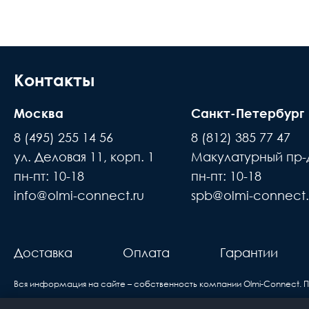
Доставка осуществляется в течении 2-4
Длина м
расчётный счёт
Размер кабель канала
В день доставки с Вами свяжутся логис
места доставки товара. Обращаем Ваше
Контакты
Полировка оптического волокна
до подъезда или места куда может по
Направление канала передачи
Москва
Санкт-Петербург
происходит силами заказчика
8 (495) 255 14 56
8 (812) 385 77 47
Тип волокна
Время ожидания водителя при доставке 
ул. Деловая 11, корп. 1
Макулатурный пр-д
В случае если въезд на территорию зак
Цвет
пн-пт: 10-18
пн-пт: 10-18
покупатель
info@olmi-connect.ru
spb@olmi-connect.
н
Исполнение
Доставка товаров осуществляется ежеднев
вам
Единица измерения
про
Доставка
Оплата
Гарантии
б
Вся информация на сайте – собственность компании Olmi-Сonnect. 
Если вы купили оборудование