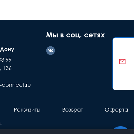
ние дефекта
Заводской
ашей вине
брак
Мы в соц. сетях
-Дону
казываем
Делаем обмен
03 99
е детали +
или возвращаем
, 136
ремонт
деньги
-connect.ru
Реквизиты
Возврат
Оферта
.