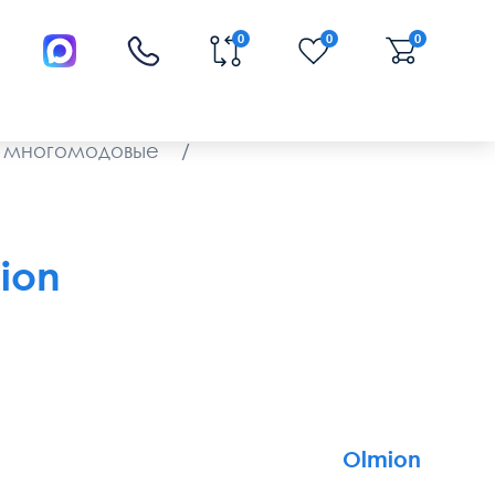
0
0
0
5 многомодовые
/
ion
Olmion