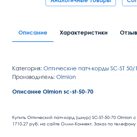
Аналогичные товары
Со
Описание
Характеристики
Отзы
Категория:
Оптические патч-корды SC-ST 50/1
Производитель:
Olmion
Описание Olmion sc-st-50-70
Расчет доставки
Разъем 1
Купить Оптический патч-корд (шнур) SC-ST-50-70 Olmion 
1710.27 руб. на сайте Олми-Коннект. Заказ по телефону 
Условия доставки
Разъем 2