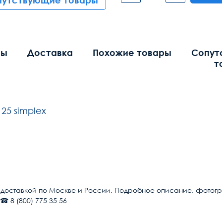
путствующие товары
вы
Доставка
Похожие товары
Сопут
т
25 simplex
Общие
SC/UPC
с доставкой по Москве и России. Подробное описание, фотограф
☎ 8 (800) 775 35 56
ST/UPC