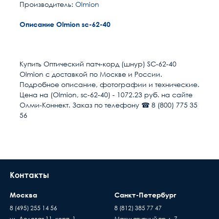
Производитель:
Olmion
Описание Olmion sc-62-40
Расчет доставки
Общие
Длина м
40
Купить Оптический патч-корд (шнур) SC-62-40
Olmion с доставкой по Москве и России.
Размер кабель канала
55
Условия доставки
Подробное описание, фотографии и технические.
Цена на (Olmion, sc-62-40) - 1072.23 руб. на сайте
Доставка осуществляется в течении 2-4
Разъем 1
SC/UPC
Олми-Коннект. Заказ по телефону ☎ 8 (800) 775 35
рабочих дней после поступления оплаты на
56
наш расчётный счёт
Разъем 2
SC/UPC
В день доставки с Вами свяжутся логисты
нашей компани, для уточнения времени и
Полировка оптического
UPC (LAN)
места доставки товара. Обращаем Ваше
волокна
внимание, что доставка производится только
Контакты
Направление канала
1 волокно (Simplex)
до подъезда или места куда может подъехать
передачи
машина. Дальнейшая транспортировка
Москва
Санкт-Петербург
происходит силами заказчика
Тип волокна
MM 62.5/125 (OM1)
8 (495) 255 14 56
8 (812) 385 77 47
Время ожидания водителя при доставке
ул. Деловая 11, корп. 1
Макулатурный пр-д, 7