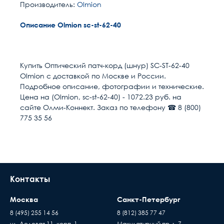
Производитель:
Olmion
Описание Olmion sc-st-62-40
Расчет доставки
Общие
Разъем 1
SC/UPC
Купить Оптический патч-корд (шнур) SC-ST-62-40
Olmion с доставкой по Москве и России.
Разъем 2
ST/UPC
Условия доставки
Подробное описание, фотографии и технические.
Цена на (Olmion, sc-st-62-40) - 1072.23 руб. на
Доставка осуществляется в течении 2-4
Длина м
40
сайте Олми-Коннект. Заказ по телефону ☎ 8 (800)
рабочих дней после поступления оплаты на
775 35 56
наш расчётный счёт
Размер кабель канала
55
В день доставки с Вами свяжутся логисты
нашей компани, для уточнения времени и
Полировка оптического
UPC (LAN)
места доставки товара. Обращаем Ваше
волокна
внимание, что доставка производится только
Контакты
Направление канала
1 волокно (Simplex)
до подъезда или места куда может подъехать
передачи
машина. Дальнейшая транспортировка
Москва
Санкт-Петербург
происходит силами заказчика
Тип волокна
MM 62.5/125 (OM1)
8 (495) 255 14 56
8 (812) 385 77 47
Время ожидания водителя при доставке
ул. Деловая 11, корп. 1
Макулатурный пр-д, 7