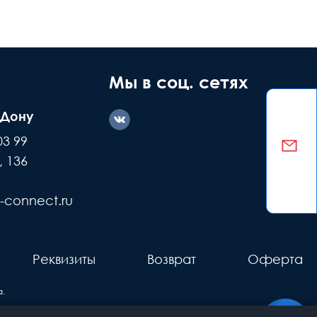
ние дефекта
Заводской
ашей вине
брак
Мы в соц. сетях
-Дону
казываем
Делаем обмен
03 99
е детали +
или возвращаем
, 136
ремонт
деньги
-connect.ru
Реквизиты
Возврат
Оферта
.