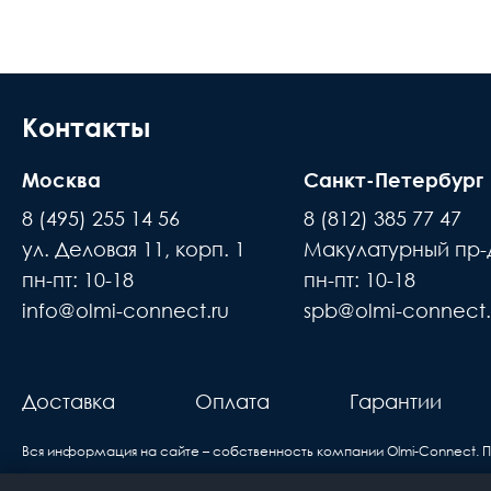
Доставка осуществляется в течении 2-4
Длина м
расчётный счёт
Размер кабель канала
В день доставки с Вами свяжутся логис
места доставки товара. Обращаем Ваше
Контакты
Полировка оптического волокна
до подъезда или места куда может по
Направление канала передачи
Москва
Санкт-Петербург
происходит силами заказчика
8 (495) 255 14 56
8 (812) 385 77 47
Тип волокна
Время ожидания водителя при доставке 
ул. Деловая 11, корп. 1
Макулатурный пр-д
В случае если въезд на территорию зак
Цвет
пн-пт: 10-18
пн-пт: 10-18
покупатель
info@olmi-connect.ru
spb@olmi-connect.
н
Исполнение
Доставка товаров осуществляется ежеднев
вам
Единица измерения
про
Доставка
Оплата
Гарантии
б
Вся информация на сайте – собственность компании Olmi-Сonnect. 
Если вы купили оборудование