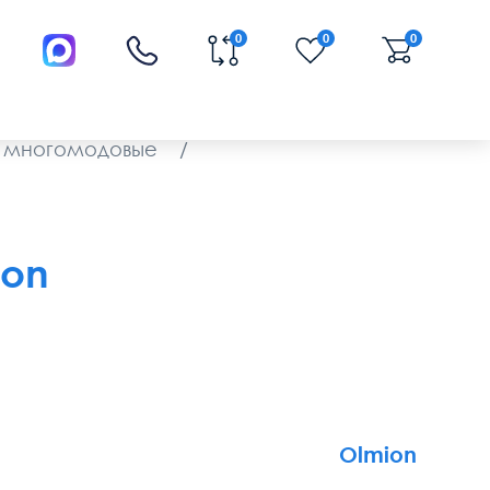
0
0
0
5 многомодовые
/
ion
Olmion