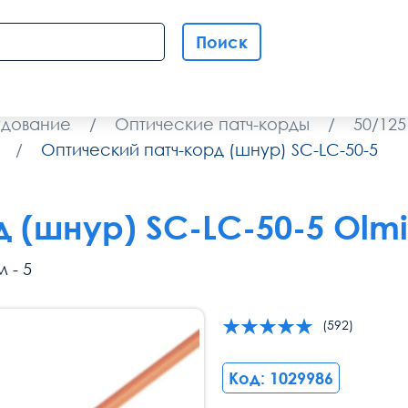
Поиск
удование
/
Оптические патч-корды
/
50/12
/
Оптический патч-корд (шнур) SC-LC-50-5
 (шнур) SC-LC-50-5 Olm
 - 5
(592)
Код: 1029986