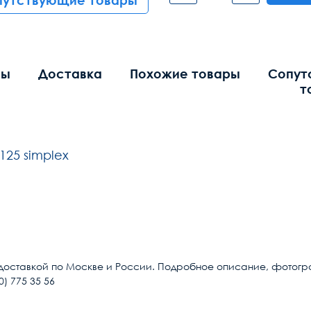
путствующие товары
вы
Доставка
Похожие товары
Сопут
т
125 simplex
Общие
SC/UPC
 доставкой по Москве и России. Подробное описание, фотографи
) 775 35 56
LC/UPC