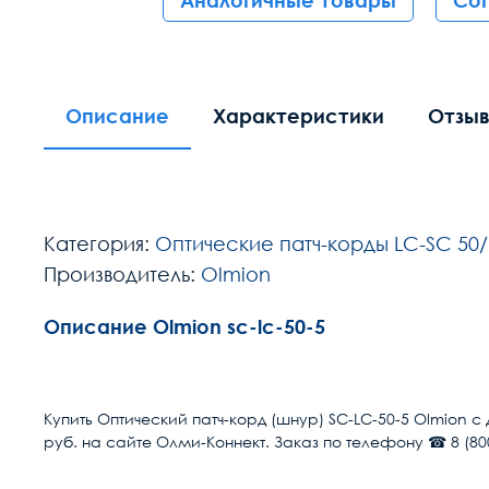
Аналогичные товары
Со
Описание
Характеристики
Отзы
Категория:
Оптические патч-корды LC-SC 50/
Производитель:
Olmion
Описание Olmion sc-lc-50-5
Расчет доставки
Разъем 1
Купить Оптический патч-корд (шнур) SC-LC-50-5 Olmion с
руб. на сайте Олми-Коннект. Заказ по телефону ☎ 8 (800
Условия доставки
Разъем 2