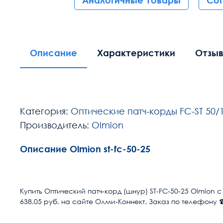
Аналогичные товары
Со
Описание
Характеристики
Отзы
Категория:
Оптические патч-корды FC-ST 50/1
Производитель:
Olmion
Описание Olmion st-fc-50-25
Расчет доставки
Разъем 1
Купить Оптический патч-корд (шнур) ST-FC-50-25 Olmion 
638.05 руб. на сайте Олми-Коннект. Заказ по телефону ☎
Условия доставки
Разъем 2