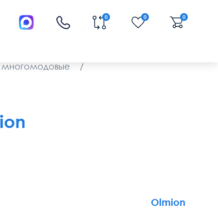
0
0
0
5 многомодовые
/
ion
Olmion