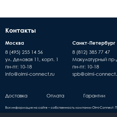
Доставка осуществляется в течении 2-4
Длина м
расчётный счёт
Размер кабель канала
В день доставки с Вами свяжутся логис
места доставки товара. Обращаем Ваше
Контакты
Полировка оптического волокна
до подъезда или места куда может по
Направление канала передачи
Москва
Санкт-Петербург
происходит силами заказчика
8 (495) 255 14 56
8 (812) 385 77 47
Тип волокна
Время ожидания водителя при доставке 
ул. Деловая 11, корп. 1
Макулатурный пр-д
В случае если въезд на территорию зак
Цвет
пн-пт: 10-18
пн-пт: 10-18
покупатель
info@olmi-connect.ru
spb@olmi-connect.
н
Исполнение
Доставка товаров осуществляется ежеднев
вам
Единица измерения
про
Доставка
Оплата
Гарантии
б
Вся информация на сайте – собственность компании Olmi-Сonnect. 
Если вы купили оборудование