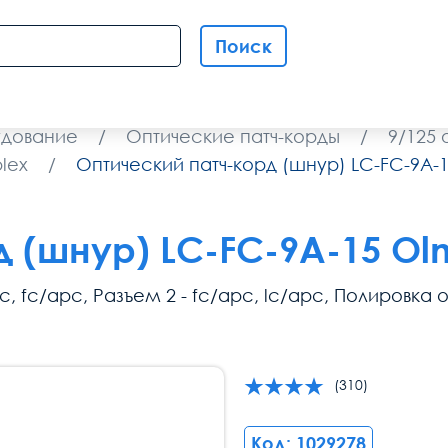
Поиск
удование
/
Оптические патч-корды
/
9/125
lex
/
Оптический патч-корд (шнур) LC-FC-9A-
 (шнур) LC-FC-9A-15 Ol
apc, fc/apc, Разъем 2 - fc/apc, lc/apc, Полировка
(310)
Код: 1029278