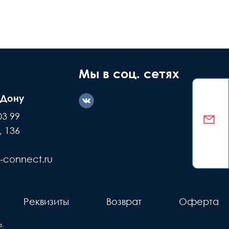
ние дефекта
Заводской
ашей вине
брак
Мы в соц. сетях
-Дону
казываем
Делаем обмен
03 99
е детали +
или возвращаем
, 136
ремонт
деньги
-connect.ru
Реквизиты
Возврат
Оферта
.