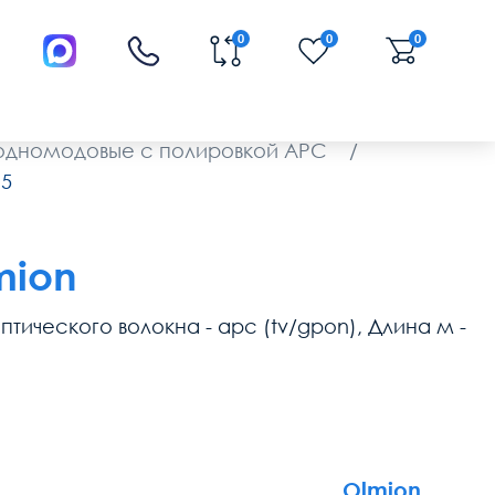
0
0
0
 одномодовые с полировкой APC
/
15
mion
 оптического волокна - apc (tv/gpon), Длина м -
Olmion