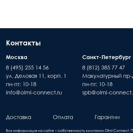
Разъем 1
Доставка осуществляется в течении 2-4
Разъем 2
расчётный счёт
Полировка оптического волокна
В день доставки с Вами свяжутся логис
места доставки товара. Обращаем Ваше
Контакты
Длина м
до подъезда или места куда может по
Направление канала передачи
Москва
Санкт-Петербург
происходит силами заказчика
8 (495) 255 14 56
8 (812) 385 77 47
Цвет
Время ожидания водителя при доставке 
ул. Деловая 11, корп. 1
Макулатурный пр-д
В случае если въезд на территорию зак
Исполнение
пн-пт: 10-18
пн-пт: 10-18
покупатель
info@olmi-connect.ru
spb@olmi-connect.
н
Единица измерения
Доставка товаров осуществляется ежеднев
вам
про
Доставка
Оплата
Гарантии
б
Вся информация на сайте – собственность компании Olmi-Сonnect. 