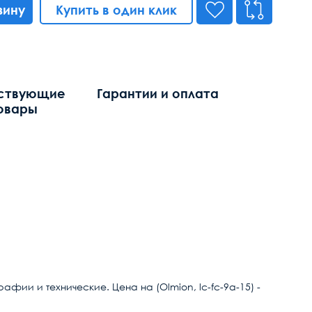
зину
Купить в один клик
ствующие
Гарантии и оплата
овары
фии и технические. Цена на (Olmion, lc-fc-9a-15) -