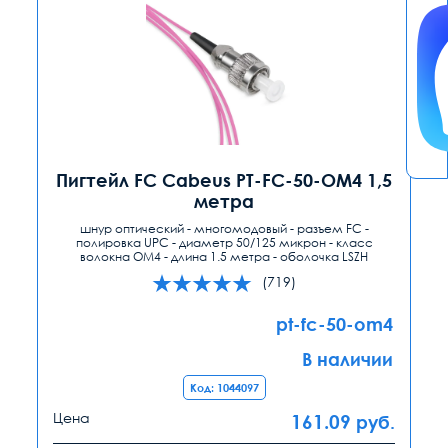
Пигтейл FC Cabeus PT-FC-50-OM4 1,5
метра
шнур оптический - многомодовый - разъем FC -
полировка UPC - диаметр 50/125 микрон - класс
волокна OM4 - длина 1.5 метра - оболочка LSZH
(719)
pt-fc-50-om4
В наличии
Код: 1044097
Цена
161.09
руб.