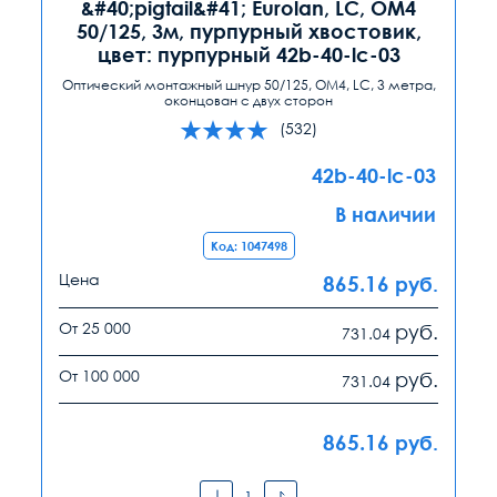
&#40;pigtail&#41; Eurolan, LC, OM4
50/125, 3м, пурпурный хвостовик,
цвет: пурпурный 42b-40-lc-03
Оптический монтажный шнур 50/125, OM4, LC, 3 метра,
оконцован с двух сторон
(532)
42b-40-lc-03
В наличии
Код: 1047498
Цена
865.16
руб.
От 25 000
руб.
731.04
От 100 000
руб.
731.04
865.16
руб.