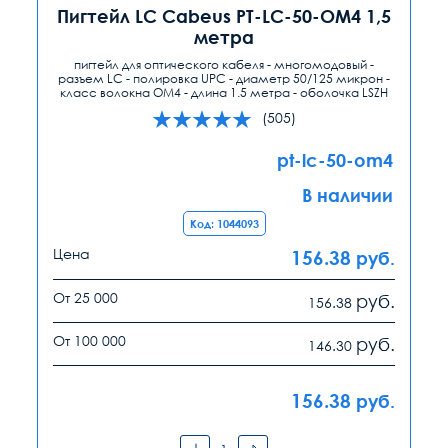
Пигтейл LC Cabeus PT-LC-50-OM4 1,5
метра
пигтейл для оптического кабеля - многомодовый -
разъем LC - полировка UPC - диаметр 50/125 микрон -
класс волокна OM4 - длина 1.5 метра - оболочка LSZH
(505)
pt-lc-50-om4
В наличии
Код: 1044093
Цена
156.38
руб.
От 25 000
руб.
156.38
От 100 000
руб.
146.30
156.38
руб.