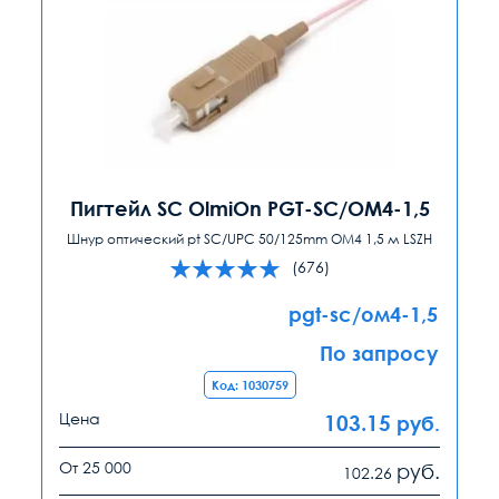
Пигтейл SC OlmiOn PGT-SC/ОМ4-1,5
Шнур оптический pt SC/UPC 50/125mm ОМ4 1,5 м LSZH
(676)
pgt-sc/ом4-1,5
По запросу
Код: 1030759
Цена
103.15
руб.
От 25 000
руб.
102.26