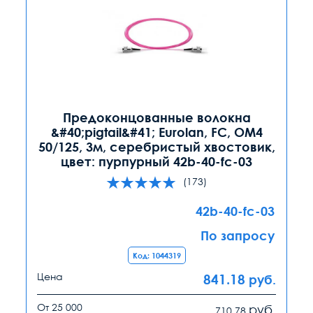
Предоконцованные волокна
&#40;pigtail&#41; Eurolan, FC, OM4
50/125, 3м, серебристый хвостовик,
цвет: пурпурный 42b-40-fc-03
(173)
42b-40-fc-03
По запросу
Код: 1044319
Цена
841.18
руб.
От 25 000
руб.
710.78